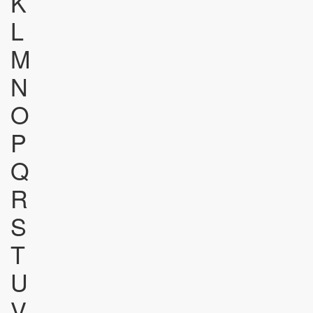
K
L
M
N
O
P
Q
R
S
T
U
V