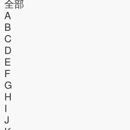
全部
A
B
C
D
E
F
G
H
I
J